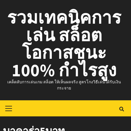
Skip
รวมเทคนิคการ
to
content
เล่น สล็อต
โอกาสชนะ
100% กำไรสูง
เคล็ดลับการเล่นเกม สล็อต ให้เห็นผลจริง สูตรโกงวิธีเล่นได้รับเงิน
กระจาย
Primary
Menu
บาคาร่า5บาท