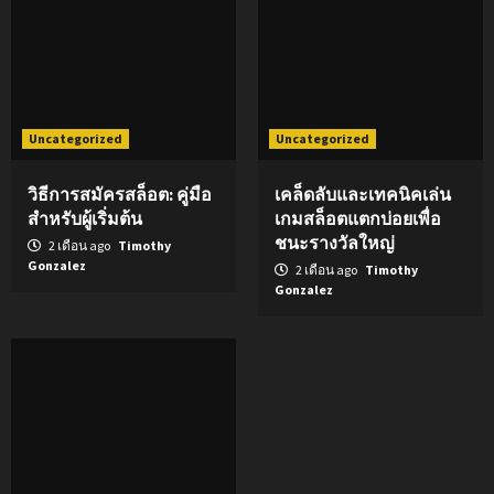
Uncategorized
Uncategorized
วิธีการสมัครสล็อต: คู่มือ
เคล็ดลับและเทคนิคเล่น
สำหรับผู้เริ่มต้น
เกมสล็อตแตกบ่อยเพื่อ
ชนะรางวัลใหญ่
2 เดือน ago
Timothy
Gonzalez
2 เดือน ago
Timothy
Gonzalez