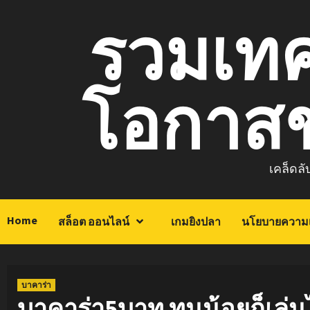
Skip
รวมเทค
to
content
โอกาสช
เคล็ดลั
Home
สล็อต ออนไลน์
เกมยิงปลา
นโยบายความเป
บาคาร่า
บาคาร่า5บาท ทุนน้อยก็เล่น