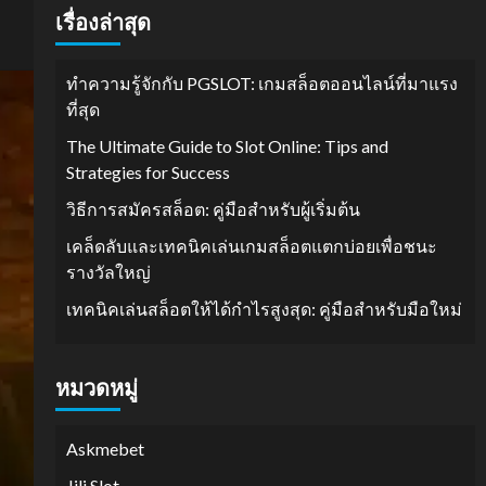
เรื่องล่าสุด
ทำความรู้จักกับ PGSLOT: เกมสล็อตออนไลน์ที่มาแรง
ที่สุด
The Ultimate Guide to Slot Online: Tips and
Strategies for Success
วิธีการสมัครสล็อต: คู่มือสำหรับผู้เริ่มต้น
เคล็ดลับและเทคนิคเล่นเกมสล็อตแตกบ่อยเพื่อชนะ
รางวัลใหญ่
เทคนิคเล่นสล็อตให้ได้กำไรสูงสุด: คู่มือสำหรับมือใหม่
หมวดหมู่
Askmebet
Jili Slot