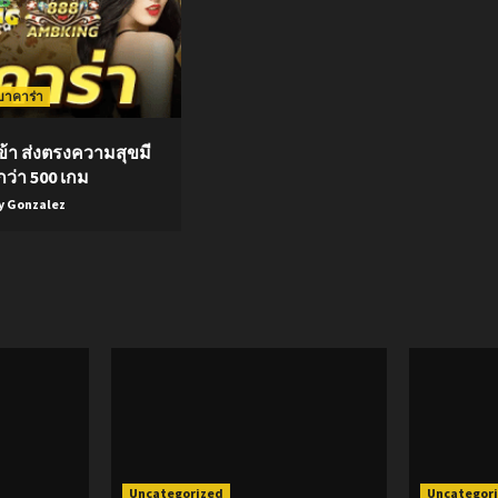
บาคาร่า
้า ส่งตรงความสุขมี
ว่า 500 เกม
y Gonzalez
Uncategorized
Uncategor