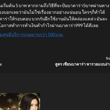
นเริ่มต้น 5 บาท
หากถามถึงวิธีที่จะปั่น
บาคาร่า5บาท
ผ่านทาง
องบอกเลยว่ามันไม่ใช่เรื่องยากอย่างแน่นอน ใครๆก็ทำได้
าคาร่าให้รอบคอบ บวกกับฝึกใช้งานมันให้คล่องแคล่ว มันจะ
ิ่มโอกาสทำการทำเงินทำกำไรผ่าน
บาคาร่า999
ได้ดีเลย
ามสุขมีบริการเกมมากกว่า 500 เกม
Ne
กม
สูตร เซียนบาคาร่า พารวยแบบง่