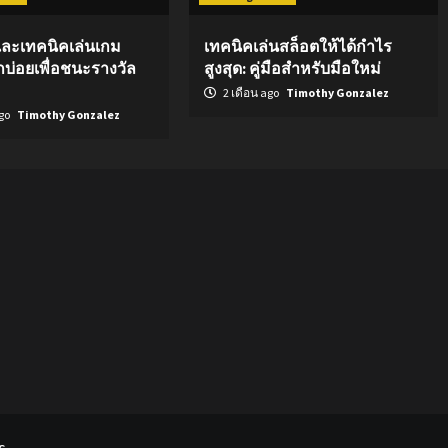
และเทคนิคเล่นเกม
เทคนิคเล่นสล็อตให้ได้กำไร
บ่อยเพื่อชนะรางวัล
สูงสุด: คู่มือสำหรับมือใหม่
2 เดือน ago
Timothy Gonzalez
ago
Timothy Gonzalez
s.