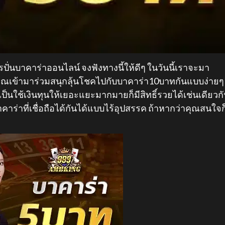
ปั่นบาคาร่าออนไลน์ จงฟังทางนี้ให้ดีๆ ในวันนี้เราจะมา
คุณเข้ามาร่วมสนุกลุ้นโชคไปกับ
บาคาร่า10บาท
กันแบบง่ายๆ
เป็นใช้เงินทุนให้เยอะแยะมากมายก็มีสิทธิ์รวยได้เช่นเดียวก
คาร่าที่เชื่อถือได้
กันได้แบบไร้อุปสรรค ถ้าหากว่าคุณสนใจก