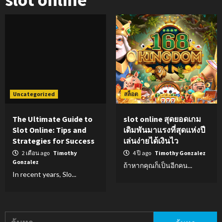
Uncategorized
สล็อต
The Ultimate Guide to
slot online สุดยอดเกม
Slot Online: Tips and
เดิมพันมาแรงที่สุดแห่งปี
Strategies for Success
เล่นง่ายได้เงินไว
2 เดือน ago
Timothy
4 ปี ago
Timothy Gonzalez
Gonzalez
ถ้าหากคุณก็เป็นอีกคน...
In recent years, Slo...
ค้นหา