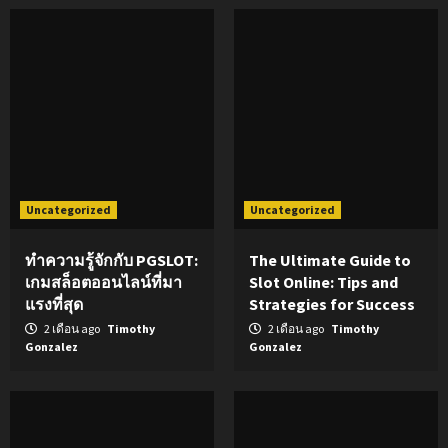
Uncategorized
Uncategorized
ทำความรู้จักกับ PGSLOT:
The Ultimate Guide to
เกมสล็อตออนไลน์ที่มา
Slot Online: Tips and
แรงที่สุด
Strategies for Success
2 เดือน ago
Timothy
2 เดือน ago
Timothy
Gonzalez
Gonzalez