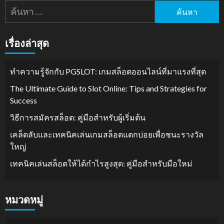
ค้นหา
สำหรับ:
เรื่องล่าสุด
ทำความรู้จักกับ PGSLOT: เกมสล็อตออนไลน์ที่มาแรงที่สุด
The Ultimate Guide to Slot Online: Tips and Strategies for
Success
วิธีการสมัครสล็อต: คู่มือสำหรับผู้เริ่มต้น
เคล็ดลับและเทคนิคเล่นเกมสล็อตแตกบ่อยเพื่อชนะรางวัล
ใหญ่
เทคนิคเล่นสล็อตให้ได้กำไรสูงสุด: คู่มือสำหรับมือใหม่
หมวดหมู่