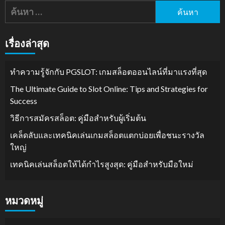
ค้นหา
สำหรับ:
เรื่องล่าสุด
ทำความรู้จักกับ PGSLOT: เกมสล็อตออนไลน์ที่มาแรงที่สุด
The Ultimate Guide to Slot Online: Tips and Strategies for
Success
วิธีการสมัครสล็อต: คู่มือสำหรับผู้เริ่มต้น
เคล็ดลับและเทคนิคเล่นเกมสล็อตแตกบ่อยเพื่อชนะรางวัล
ใหญ่
เทคนิคเล่นสล็อตให้ได้กำไรสูงสุด: คู่มือสำหรับมือใหม่
หมวดหมู่