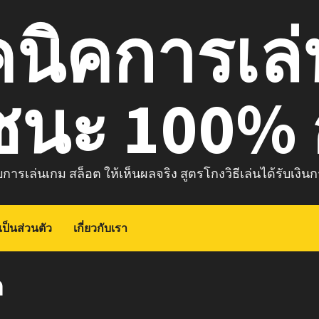
นิคการเล่
นะ 100% 
บการเล่นเกม สล็อต ให้เห็นผลจริง สูตรโกงวิธีเล่นได้รับเงิ
็นส่วนตัว
เกี่ยวกับเรา
ก