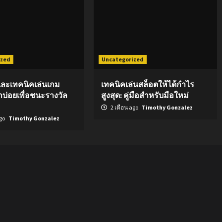
ized
Uncategorized
และเทคนิคเล่นเกม
เทคนิคเล่นสล็อตให้ได้กำไร
บ่อยเพื่อชนะรางวัล
สูงสุด: คู่มือสำหรับมือใหม่
2 เดือน ago
Timothy Gonzalez
ago
Timothy Gonzalez