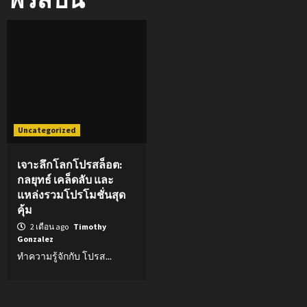
Uncategorized
เจาะลึกโลกโปรสล็อต:
กลยุทธ์ เคล็ดลับ และ
แหล่งรวมโปรโมชั่นสุด
คุ้ม
2 เดือน ago
Timothy
Gonzalez
ทำความรู้จักกับ โปรส...