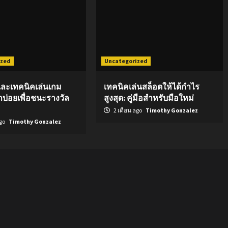
ized
Uncategorized
และเทคนิคเล่นเกม
เทคนิคเล่นสล็อตให้ได้กำไร
บ่อยเพื่อชนะรางวัล
สูงสุด: คู่มือสำหรับมือใหม่
2 เดือน ago
Timothy Gonzalez
ago
Timothy Gonzalez