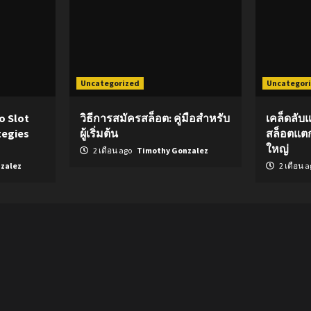
Uncategorized
Uncategor
o Slot
วิธีการสมัครสล็อต: คู่มือสำหรับ
เคล็ดลับ
tegies
ผู้เริ่มต้น
สล็อตแตก
ใหญ่
2 เดือน ago
Timothy Gonzalez
zalez
2 เดือน 