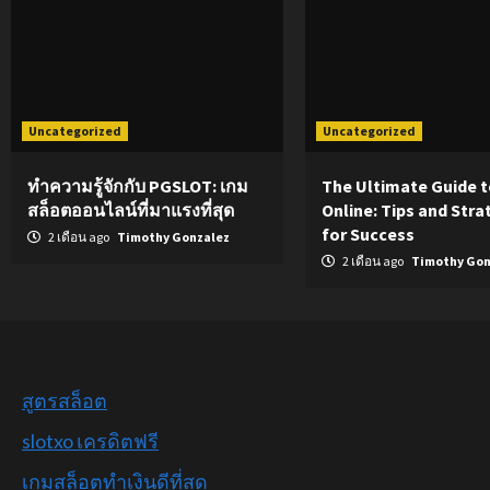
Uncategorized
Uncategorized
ทำความรู้จักกับ PGSLOT: เกม
The Ultimate Guide t
สล็อตออนไลน์ที่มาแรงที่สุด
Online: Tips and Stra
for Success
2 เดือน ago
Timothy Gonzalez
2 เดือน ago
Timothy Gon
สูตรสล็อต
slotxo เครดิตฟรี
เกมสล็อตทำเงินดีที่สุด