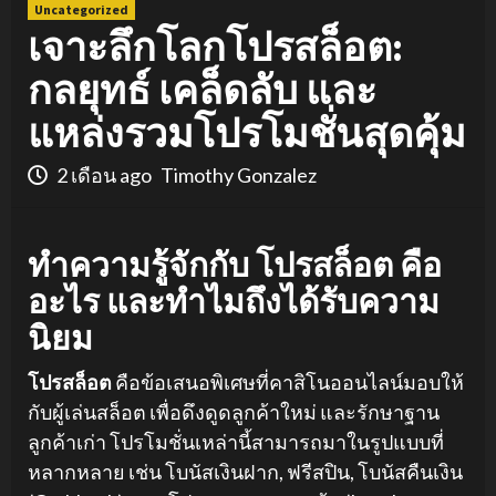
Uncategorized
เจาะลึกโลกโปรสล็อต:
กลยุทธ์ เคล็ดลับ และ
แหล่งรวมโปรโมชั่นสุดคุ้ม
2 เดือน ago
Timothy Gonzalez
ทำความรู้จักกับ โปรสล็อต คือ
อะไร และทำไมถึงได้รับความ
นิยม
โปรสล็อต
คือข้อเสนอพิเศษที่คาสิโนออนไลน์มอบให้
กับผู้เล่นสล็อต เพื่อดึงดูดลูกค้าใหม่ และรักษาฐาน
ลูกค้าเก่า โปรโมชั่นเหล่านี้สามารถมาในรูปแบบที่
หลากหลาย เช่น โบนัสเงินฝาก, ฟรีสปิน, โบนัสคืนเงิน