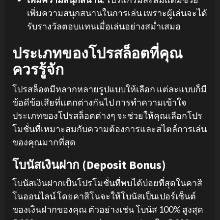
เพิ่มความสนุกสนานในการเล่น เพราะผู้เล่นจะได้
รับรางวัลตอบแทนเมื่อเล่นอย่างสม่ำเสมอ
ประเภทของโปรสล็อตที่คุณ
ควรรู้จัก
โปรสล็อตมีหลากหลายรูปแบบให้เลือก แต่ละแบบก็มี
ข้อดีข้อเสียที่แตกต่างกันไป การทำความเข้าใจ
ประเภทของโปรสล็อตต่างๆ จะช่วยให้คุณเลือกโปร
โมชั่นที่เหมาะสมกับความต้องการและสไตล์การเล่น
ของคุณมากที่สุด
โบนัสเงินฝาก (Deposit Bonus)
โบนัสเงินฝากเป็นโปรโมชั่นที่พบได้บ่อยที่สุดในคาสิ
โนออนไลน์ โดยคาสิโนจะให้โบนัสเป็นเปอร์เซ็นต์
ของเงินฝากของคุณ ตัวอย่างเช่น โบนัส 100% สูงสุด