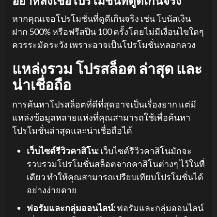
อย่าหลงเชื่อโปรโมชั่นที่ดูดีเกินจริง
หากคุณเจอโปรโมชั่นที่ดูดีเกินจริง เช่น โบนัสเงิน
ฝาก 500% หรือฟรีสปิน 100 ครั้งโดยไม่มีเงื่อนไขใดๆ
ควรระมัดระวัง เพราะอาจเป็นโปรโมชั่นหลอกลวง
แหล่งรวม โปรสล็อต ล่าสุด และ
น่าเชื่อถือ
การค้นหาโปรสล็อตที่ดีที่สุดอาจเป็นเรื่องยาก แต่มี
แหล่งข้อมูลหลายแห่งที่คุณสามารถใช้เพื่อค้นหา
โปรโมชั่นล่าสุดและน่าเชื่อถือได้
เว็บไซต์รีวิวคาสิโน:
เว็บไซต์รีวิวคาสิโนมักจะ
รวบรวมโปรโมชั่นสล็อตจากคาสิโนต่างๆ ไว้ในที่
เดียว ทำให้คุณสามารถเปรียบเทียบโปรโมชั่นได้
อย่างง่ายดาย
ฟอรัมและกลุ่มออนไลน์:
ฟอรัมและกลุ่มออนไลน์