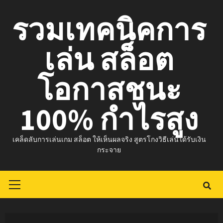
Skip
รวมเทคนิคการ
to
content
เล่น สล็อต
โอกาสชนะ
100% กำไรสูง
เคล็ดลับการเล่นเกม สล็อต ให้เห็นผลจริง สูตรโกงวิธีเล่นได้รับเงิน
กระจาย
Primary
Menu