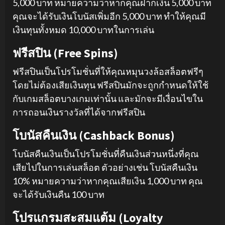
5,000 บาท หมายความว่าหากคุณฝากเงิน 5,000 บาท
คุณจะได้รับเงินโบนัสเพิ่มอีก 5,000 บาท ทำให้คุณมี
เงินทุนทั้งหมด 10,000 บาทในการเล่น
ฟรีสปิน (Free Spins)
ฟรีสปินเป็นโปรโมชั่นที่ให้คุณหมุนวงล้อสล็อตฟรีๆ
โดยไม่ต้องเสียเงินทุน ฟรีสปินมักจะถูกกำหนดให้ใช้
กับเกมสล็อตบางเกมเท่านั้น และมักจะมีเงื่อนไขใน
การถอนเงินรางวัลที่ได้จากฟรีสปิน
โบนัสคืนเงิน (Cashback Bonus)
โบนัสคืนเงินเป็นโปรโมชั่นที่คืนเงินส่วนหนึ่งที่คุณ
เสียไปในการเล่นสล็อต ตัวอย่างเช่น โบนัสคืนเงิน
10% หมายความว่าหากคุณเสียเงิน 1,000 บาท คุณ
จะได้รับเงินคืน 100 บาท
โปรแกรมสะสมแต้ม (Loyalty