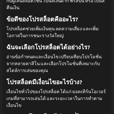
กับผู้เล่นสล็อต เช่น โบนัสเงินฝาก ฟรีสปิน หรือโบนัส
คืนเงิน
ข้อดีของโปรสล็อตคืออะไร?
โปรสล็อตช่วยเพิ่มเงินทุน ลดความเสี่ยง และเพิ่ม
โอกาสในการชนะรางวัลใหญ่
ฉันจะเลือกโปรสล็อตได้อย่างไร?
อ่านข้อกำหนดและเงื่อนไข เปรียบเทียบโปรโมชั่น
จากหลายคาสิโน และเลือกโปรโมชั่นที่เหมาะกับ
สไตล์การเล่นของคุณ
โปรสล็อตมีเงื่อนไขอะไรบ้าง?
เงื่อนไขทั่วไปของโปรสล็อต ได้แก่ ยอดเทิร์นโอเวอร์
เกมที่สามารถเล่นได้ และระยะเวลาในการทำตาม
เงื่อนไข