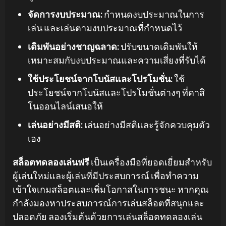
จัดการงบประมาณ:
กำหนดงบประมาณในการ
เล่น และเล่นตามงบประมาณที่กำหนดไว้
เดิมพันอย่างชาญฉลาด:
ปรับขนาดเดิมพันให้
เหมาะสมกับงบประมาณและความเสี่ยงที่รับได้
ใช้ประโยชน์จากโบนัสและโปรโมชั่น:
ใช้
ประโยชน์จากโบนัสและโปรโมชั่นต่างๆ ที่คาสิ
โนออนไลน์เสนอให้
เล่นอย่างมีสติ:
เล่นอย่างมีสติและรู้จักควบคุมตัว
เอง
สล็อตทดลองเล่นฟรี
เป็นเครื่องมือที่ยอดเยี่ยมสำหรับ
ผู้เล่นใหม่และผู้เล่นที่มีประสบการณ์ เพื่อทำความ
เข้าใจเกมสล็อตและเพิ่มโอกาสในการชนะ หากคุณ
กำลังมองหาประสบการณ์การเล่นสล็อตที่สนุกและ
ปลอดภัย ลองเริ่มต้นด้วยการเล่นสล็อตทดลองเล่น