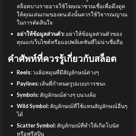
สล็อตบางรายอาจใช้โฆษณาชวนเชื่อเพื่อดึงดูด
ให้คุณเล่นเกมของตน ดังนั้นควรใช้วิจารณญาณ
ในการตัดสินใจ
อย่าให้ข้อมูลส่วนตัว:
อย่าให้ข้อมูลส่วนตัวของ
คุณแก่เว็บไซต์หรือแอปพลิเคชันที่ไม่น่าเชื่อถือ
คำศัพท์ที่ควรรู้เกี่ยวกับสล็อต
Reels:
วงล้อหมุนที่มีสัญลักษณ์ต่างๆ
Paylines:
เส้นที่กำหนดรูปแบบการชนะ
Symbols:
สัญลักษณ์ต่างๆ บนวงล้อ
Wild Symbol:
สัญลักษณ์ที่ใช้แทนสัญลักษณ์อื่นๆ
ได้
Scatter Symbol:
สัญลักษณ์ที่ทำให้เกิดโบนัส
หรือฟรีสปิน