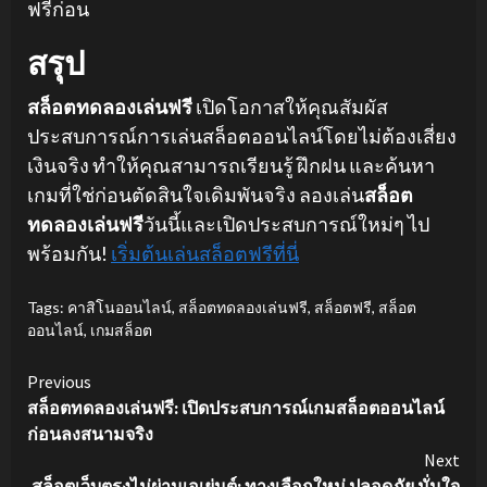
ฟรีก่อน
สรุป
สล็อตทดลองเล่นฟรี
เปิดโอกาสให้คุณสัมผัส
ประสบการณ์การเล่นสล็อตออนไลน์โดยไม่ต้องเสี่ยง
เงินจริง ทำให้คุณสามารถเรียนรู้ ฝึกฝน และค้นหา
เกมที่ใช่ก่อนตัดสินใจเดิมพันจริง ลองเล่น
สล็อต
ทดลองเล่นฟรี
วันนี้และเปิดประสบการณ์ใหม่ๆ ไป
พร้อมกัน!
เริ่มต้นเล่นสล็อตฟรีที่นี่
Tags:
คาสิโนออนไลน์
,
สล็อตทดลองเล่นฟรี
,
สล็อตฟรี
,
สล็อต
ออนไลน์
,
เกมสล็อต
Continue
Previous
สล็อตทดลองเล่นฟรี: เปิดประสบการณ์เกมสล็อตออนไลน์
Reading
ก่อนลงสนามจริง
Next
สล็อตเว็บตรงไม่ผ่านเอเย่นต์: ทางเลือกใหม่ ปลอดภัย มั่นใจ