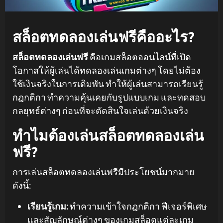
สล็อตทดลองเล่นฟรีคืออะไร?
สล็อตทดลองเล่นฟรี
คือเกมสล็อตออนไลน์ที่เปิด
โอกาสให้ผู้เล่นได้ทดลองเล่นเกมต่างๆ โดยไม่ต้อง
ใช้เงินจริงในการเดิมพัน ทำให้ผู้เล่นสามารถเรียนรู้
กฎกติกา ทำความคุ้นเคยกับรูปแบบเกม และทดสอบ
กลยุทธ์ต่างๆ ก่อนที่จะตัดสินใจเล่นด้วยเงินจริง
ทำไมต้องเล่นสล็อตทดลองเล่น
ฟรี?
การเล่นสล็อตทดลองเล่นฟรีมีประโยชน์มากมาย
ดังนี้:
เรียนรู้เกม:
ทำความเข้าใจกฎกติกา ฟีเจอร์พิเศษ
และสัญลักษณ์ต่างๆ ของเกมสล็อตแต่ละเกม