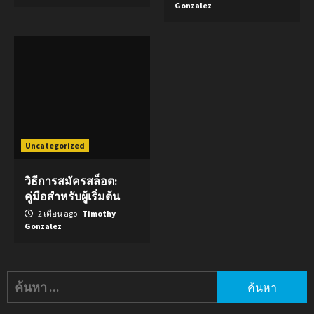
Gonzalez
Uncategorized
วิธีการสมัครสล็อต:
คู่มือสำหรับผู้เริ่มต้น
2 เดือน ago
Timothy
Gonzalez
ค้นหา
สำหรับ: