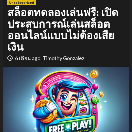
Uncategorized
สล็อตทดลองเล่นฟรี: เปิด
ประสบการณ์เล่นสล็อต
ออนไลน์แบบไม่ต้องเสีย
เงิน
6 เดือน ago
Timothy Gonzalez