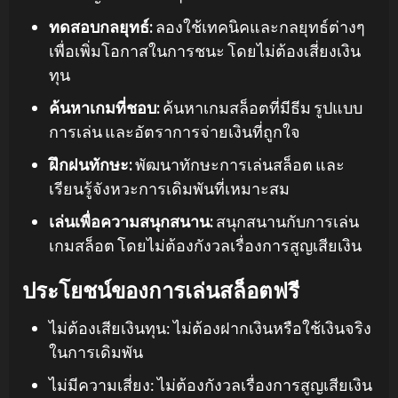
ทดสอบกลยุทธ์:
ลองใช้เทคนิคและกลยุทธ์ต่างๆ
เพื่อเพิ่มโอกาสในการชนะ โดยไม่ต้องเสี่ยงเงิน
ทุน
ค้นหาเกมที่ชอบ:
ค้นหาเกมสล็อตที่มีธีม รูปแบบ
การเล่น และอัตราการจ่ายเงินที่ถูกใจ
ฝึกฝนทักษะ:
พัฒนาทักษะการเล่นสล็อต และ
เรียนรู้จังหวะการเดิมพันที่เหมาะสม
เล่นเพื่อความสนุกสนาน:
สนุกสนานกับการเล่น
เกมสล็อต โดยไม่ต้องกังวลเรื่องการสูญเสียเงิน
ประโยชน์ของการเล่นสล็อตฟรี
ไม่ต้องเสียเงินทุน: ไม่ต้องฝากเงินหรือใช้เงินจริง
ในการเดิมพัน
ไม่มีความเสี่ยง: ไม่ต้องกังวลเรื่องการสูญเสียเงิน